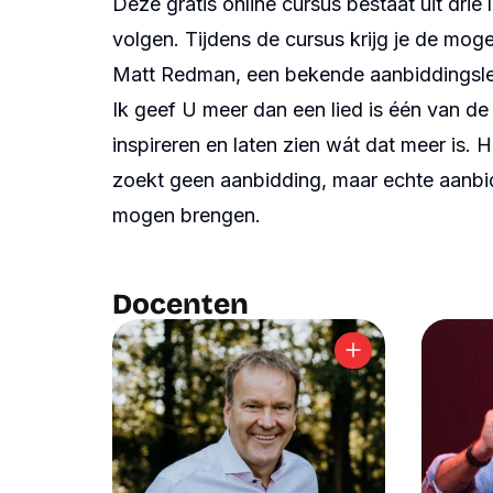
Deze gratis online cursus bestaat uit dri
ANBI
YouTube
Contact
Spotify
volgen. Tijdens de cursus krijg je de mogel
Matt Redman, een bekende aanbiddingsleid
Ik geef U meer dan een lied is één van de z
inspireren en laten zien wát dat meer is.
zoekt geen aanbidding, maar echte aanbid
mogen brengen.
Docenten