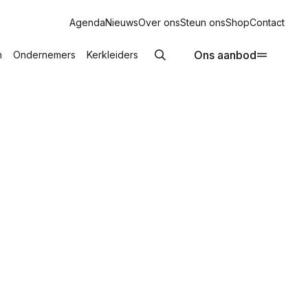
Agenda
Nieuws
Over ons
Steun ons
Shop
Contact
Ons aanbod
n
Ondernemers
Kerkleiders