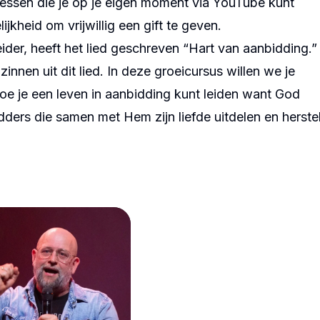
e lessen die je op je eigen moment via YouTube kunt
ijkheid om vrijwillig een gift te geven.
er, heeft het lied geschreven “Hart van aanbidding.”
innen uit dit lied. In deze groeicursus willen we je
 Hoe je een leven in aanbidding kunt leiden want God
ders die samen met Hem zijn liefde uitdelen en herste