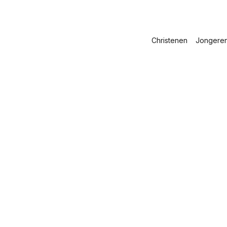
Christenen
Jongere
: Groeien
 van