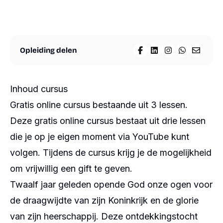
materialen
Agenda
Nieuws
Suriname
Opleiding delen
Over
Deel op Facebook
Deel op LinkedIn
Deel op Insta
Deel op W
Deel vi
ons
Overige
diensten
Steun
Inhoud cursus
ons
Gratis online cursus bestaande uit 3 lessen.
Shop
Deze gratis online cursus bestaat uit drie lessen
Volg ons
Snel
naar
die je op je eigen moment via YouTube kunt
Contact
Instagram
volgen. Tijdens de cursus krijg je de mogelijkheid
Webshop
Facebook
om vrijwillig een gift te geven.
LinkedIn
ANBI
YouTube
Twaalf jaar geleden opende God onze ogen voor
Contact
Spotify
de draagwijdte van zijn Koninkrijk en de glorie
van zijn heerschappij. Deze ontdekkingstocht